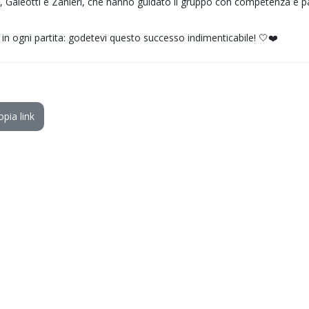
i, Galeotti e Zanieri, che hanno guidato il gruppo con competenza e pa
n ogni partita: godetevi questo successo indimenticabile! 🤍❤️
opia link