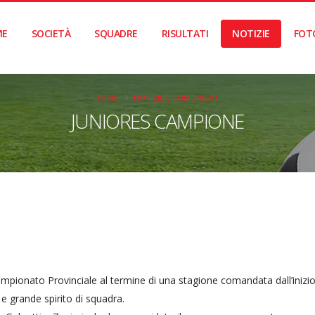
ME
SOCIETÀ
SQUADRE
RISULTATI
NOTIZIE
FOT
HOME
NOTIZIE E COMUNICATI
JUNIORES CAMPIONE
campionato Provinciale al termine di una stagione comandata dall’inizio 
 e grande spirito di squadra.