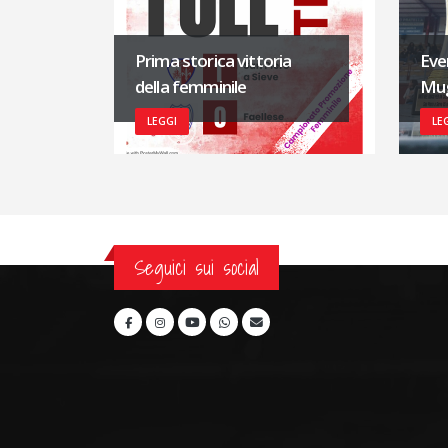
Prima storica vittoria
Eve
della femminile
Mug
LEGGI
LE
Seguici sui social