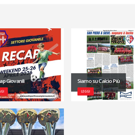
ap Giovanili
Siamo su Calcio Più
GGI
LEGGI