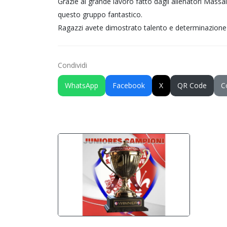
Grazie al grande lavoro fatto dagli allenatori Massa
questo gruppo fantastico.
Ragazzi avete dimostrato talento e determinazione i
Condividi
WhatsApp
Facebook
X
QR Code
C