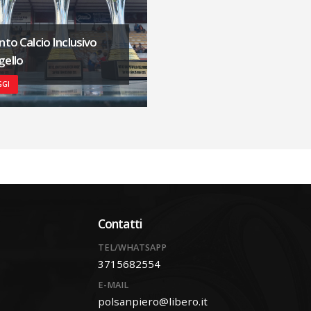
nto Calcio Inclusivo
ello
GGI
Contatti
TEL/WHATSAPP
3715682554
E-MAIL
polsanpiero@libero.it