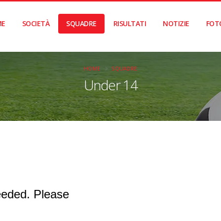
ME
SOCIETÀ
SQUADRE
RISULTATI
NOTIZIE
FOT
HOME
SQUADRE
Under 14