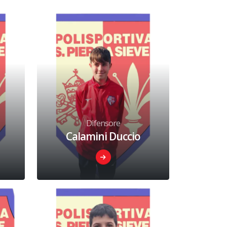
Difensore
Calamini Duccio